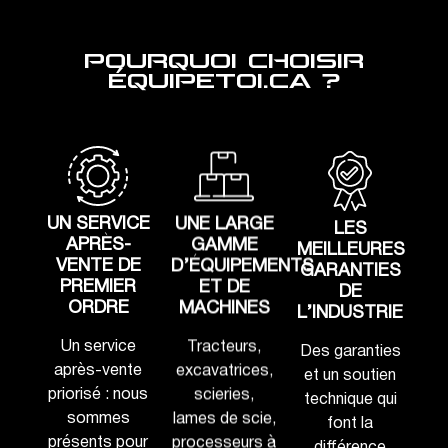
POURQUOI CHOISIR
ÉQUIPETOI.CA ?
UN SERVICE
UNE LARGE
LES
APRÈS-
GAMME
MEILLEURES
VENTE DE
D’ÉQUIPEMENTS
GARANTIES
PREMIER
ET DE
DE
ORDRE
MACHINES
L’INDUSTRIE
Un service
Tracteurs,
Des garanties
après-vente
excavatrices,
et un soutien
priorisé : nous
scieries,
technique qui
sommes
lames de scie,
font la
présents pour
processeurs à
différence