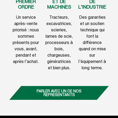
PREMIER
ET DE
DE
ORDRE
MACHINES
L’INDUSTRIE
Un service
Tracteurs,
Des garanties
après-vente
excavatrices,
et un soutien
priorisé : nous
scieries,
technique qui
sommes
lames de scie,
font la
présents pour
processeurs à
différence
vous, avant,
bois,
quand on mise
pendant et
chargeuses,
sur
après l’achat.
génératrices
l’équipement à
et bien plus.
long terme.
PARLER AVEC UN DE NOS
REPRÉSENTANTS