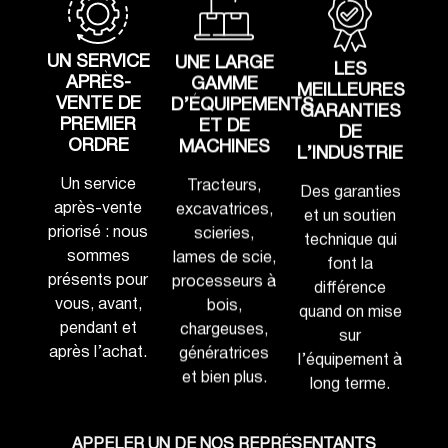
UN SERVICE
UNE LARGE
LES
APRÈS-
GAMME
MEILLEURES
VENTE DE
D’ÉQUIPEMENTS
GARANTIES
PREMIER
ET DE
DE
ORDRE
MACHINES
L’INDUSTRIE
Un service
Tracteurs,
Des garanties
après-vente
excavatrices,
et un soutien
priorisé : nous
scieries,
technique qui
sommes
lames de scie,
font la
présents pour
processeurs à
différence
vous, avant,
bois,
quand on mise
pendant et
chargeuses,
sur
après l’achat.
génératrices
l’équipement à
et bien plus.
long terme.
APPELER UN DE NOS REPRÉSENTANTS