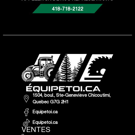
418-718-2122
1504, boul., Ste-Geneviève Chicoutimi,
Québec G7G 2H1
Équipetoi.ca
Équipetoi.ca
VENTES