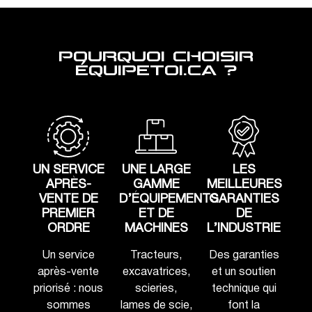
POURQUOI CHOISIR
ÉQUIPETOI.CA ?
UN SERVICE
UNE LARGE
LES
APRÈS-
GAMME
MEILLEURES
VENTE DE
D’ÉQUIPEMENTS
GARANTIES
PREMIER
ET DE
DE
ORDRE
MACHINES
L’INDUSTRIE
Un service
Tracteurs,
Des garanties
après-vente
excavatrices,
et un soutien
priorisé : nous
scieries,
technique qui
sommes
lames de scie,
font la