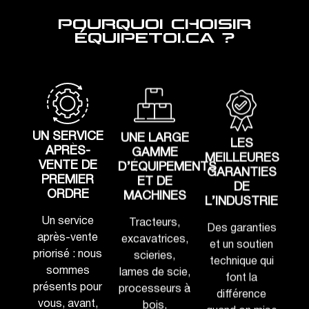
POURQUOI CHOISIR
ÉQUIPETOI.CA ?
UN SERVICE
UNE LARGE
LES
APRÈS-
GAMME
MEILLEURES
VENTE DE
D’ÉQUIPEMENTS
GARANTIES
PREMIER
ET DE
DE
ORDRE
MACHINES
L’INDUSTRIE
Un service
Tracteurs,
Des garanties
après-vente
excavatrices,
et un soutien
priorisé : nous
scieries,
technique qui
sommes
lames de scie,
font la
présents pour
processeurs à
différence
vous, avant,
bois,
quand on mise