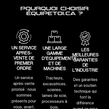
POURQUOI CHOISIR
ÉQUIPETOI.CA ?
UN SERVICE
UNE LARGE
LES
APRÈS-
GAMME
MEILLEURES
VENTE DE
D’ÉQUIPEMENTS
GARANTIES
PREMIER
ET DE
DE
ORDRE
MACHINES
L’INDUSTRIE
Un service
Tracteurs,
Des garanties
après-vente
excavatrices,
et un soutien
priorisé : nous
scieries,
technique qui
sommes
lames de scie,
font la
présents pour
processeurs à
différence
vous, avant,
bois,
quand on mise